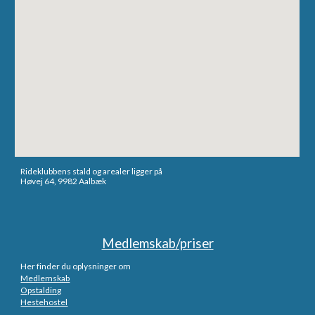
Rideklubbens stald og arealer
ligger på
Høvej 64, 9982 Aalbæk
Medlemskab/priser
Her finder du oplysninger om
Medlemskab
Opstalding
Hestehostel