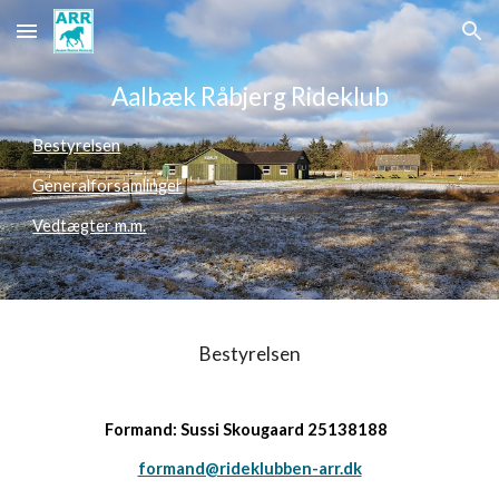
Skip to main content
Skip to navigation
Aalbæk Råbjerg Rideklub
Bestyrelsen
Generalforsamlinger
Vedtægter m.m.
Bestyrelsen
Formand: Sussi Skougaard 25138188
formand@rideklubben-arr.dk